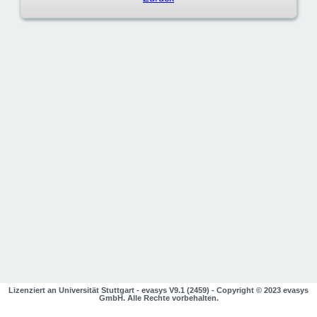
Lizenziert an Universität Stuttgart - evasys V9.1 (2459)
- Copyright © 2023
evasys
GmbH
öffnet im neuen Fenster
. Alle Rechte vorbehalten.